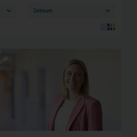
Sortierung:
engesetz (LKSG)