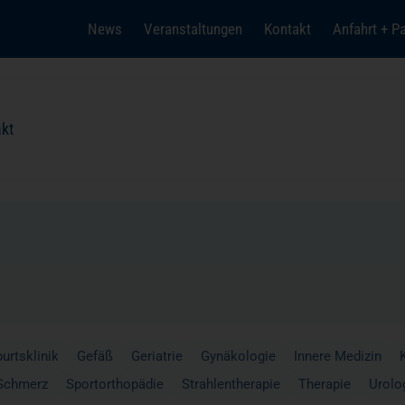
News
Veranstaltungen
Kontakt
Anfahrt + P
kt
Einrichtungen
Pflege
Hygiene
Seelsorge
Presse
Spendenprojekte
urtsklinik
Gefäß
Geriatrie
Gynäkologie
Innere Medizin
Spenden + Helfen
Lob + Anregung
Christlichkeit in Gesundheits
Kontakt
Schmerz
Sportorthopädie
Strahlentherapie
Therapie
Urolo