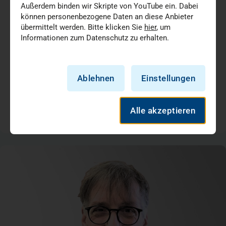
Münster als Vorhofflimmer-Zentrum zertifiziert
Außerdem binden wir Skripte von YouTube ein. Dabei
können personenbezogene Daten an diese Anbieter
übermittelt werden. Bitte klicken Sie
hier
, um
Informationen zum Datenschutz zu erhalten.
Die Klinik für Kardiologie, Angiologie &
Elektrophysiologie im St. Franziskus-Hospital Münster
ist erfolgreich als Vorhofflimmer-Zentrum nach den…
Ablehnen
Einstellungen
Innere Medizin
Medizin + Versorgung
Alle akzeptieren
17.07.2026