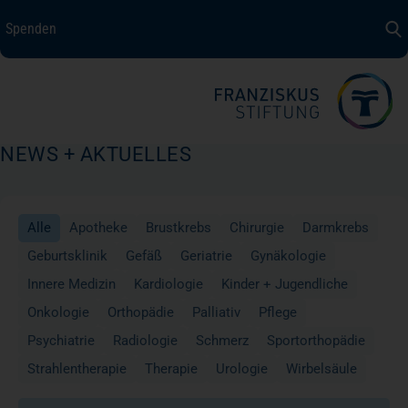
Spenden
Spenden
+ Helfen
Über uns
NEWS + AKTUELLES
Medizin + Pflege
Alle
Apotheke
Brustkrebs
Chirurgie
Darmkrebs
Patientensicherheit
Geburtsklinik
Gefäß
Geriatrie
Gynäkologie
Innere Medizin
Kardiologie
Kinder + Jugendliche
Unsere Werte
Onkologie
Orthopädie
Palliativ
Pflege
Psychiatrie
Radiologie
Schmerz
Sportorthopädie
Karriere
Strahlentherapie
Therapie
Urologie
Wirbelsäule