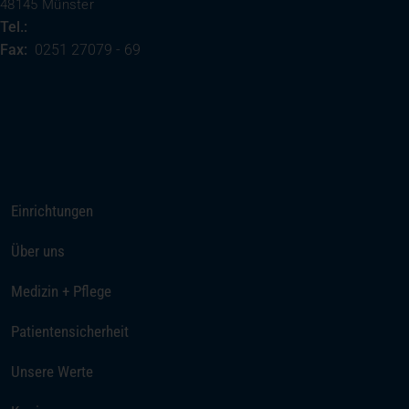
48145 Münster
Tel.:
0251 27079 - 0
Fax:
0251 27079 - 69
(öffnet in einem neuen Tab)
Ihre Anreise
Rufen Sie uns an
Einrichtungen
Über uns
Medizin + Pflege
Patientensicherheit
Unsere Werte