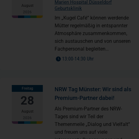
Marien Hospital Düsseldorf
August
Geburtsklinik
2026
Im „Kugel Café“ können werdende
Mütter regelmäßig in entspannter
Atmosphäre zusammenkommen,
sich austauschen und von unseren
Fachpersonal begleiten…
to
13:00
-
14:30 Uhr
NRW Tag Münster: Wir sind als
Freitag
28
Premium-Partner dabei!
Als Premium-Partner des NRW-
August
Tages sind wir Teil der
2026
Themenmeile „Dialog und Vielfalt“
und freuen uns auf viele