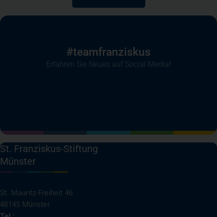
#teamfranziskus
Erfahren Sie Neues auf Social Media!
(öffnet in einem neuen Tab)
(öffnet in einem neuen Tab)
(öffnet in einem neuen Tab)
(öffnet in einem neuen T
St. Franziskus-Stiftung
Münster
St. Mauritz-Freiheit 46
48145 Münster
Tel.:
0251 27079 - 0