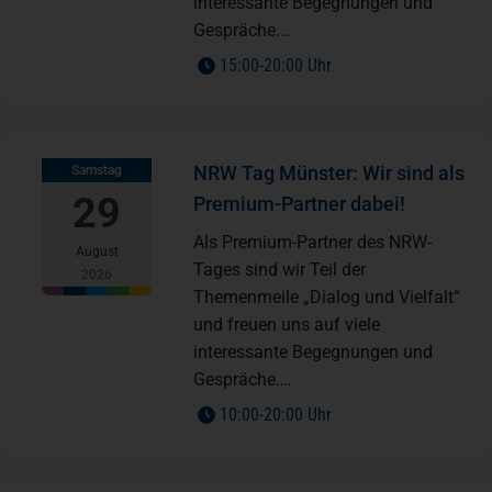
interessante Begegnungen und
Gespräche.…
to
15:00
-
20:00 Uhr
NRW Tag Münster: Wir sind als
Samstag
29
Premium-Partner dabei!
Als Premium-Partner des NRW-
August
Tages sind wir Teil der
2026
Themenmeile „Dialog und Vielfalt“
und freuen uns auf viele
interessante Begegnungen und
Gespräche.…
to
10:00
-
20:00 Uhr