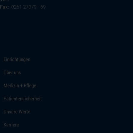
Fax:
0251 27079 - 69
(öffnet in einem neuen Tab)
Ihre Anreise
Rufen Sie uns an
Einrichtungen
Über uns
Medizin + Pflege
Patientensicherheit
Unsere Werte
(öffnet in einem neuen Tab)
Karriere