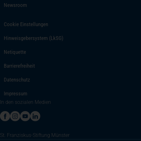
Newsroom
Cookie Einstellungen
(öffnet in einem neuen Tab)
Hinweisgebersystem (LkSG)
Netiquette
Barrierefreiheit
Datenschutz
Impressum
In den sozialen Medien
(öffnet in einem neuen Tab)
(öffnet in einem neuen Tab)
(öffnet in einem neuen Tab)
(öffnet in einem neuen Tab)
St. Franziskus-Stiftung Münster