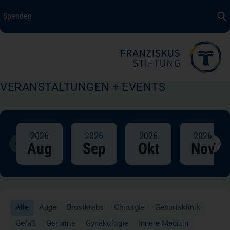
Spenden
Spenden
+ Helfen
Über uns
VERANSTALTUNGEN + EVENTS
Medizin + Pflege
Patientensicherheit
2026
2026
2026
2026
Aug
Sep
Okt
Nov
Unsere Werte
Karriere
Alle
Auge
Brustkrebs
Chirurgie
Geburtsklinik
Gefäß
Geriatrie
Gynäkologie
Innere Medizin