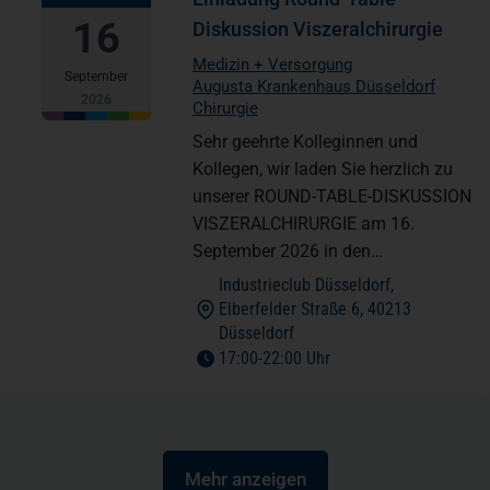
16
Diskussion Viszeralchirurgie
Medizin + Versorgung
September
Augusta Krankenhaus Düsseldorf
2026
Chirurgie
Sehr geehrte Kolleginnen und
Kollegen, wir laden Sie herzlich zu
unserer ROUND-TABLE-DISKUSSION
VISZERALCHIRURGIE am 16.
September 2026 in den…
Industrieclub Düsseldorf,
Elberfelder Straße 6, 40213
(öffnet in einem neuen Tab)
Düsseldorf
to
17:00
-
22:00 Uhr
Mehr anzeigen