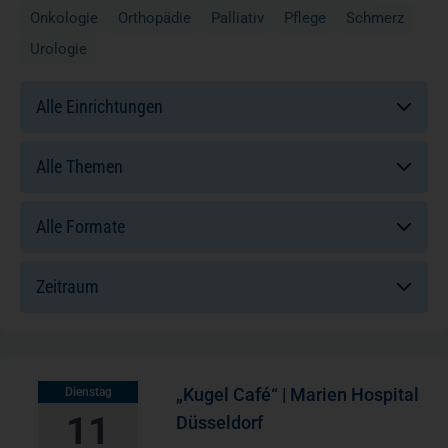
Onkologie
Orthopädie
Palliativ
Pflege
Schmerz
Newsroom
Urologie
Einrichtungen:
News
Themen:
Veranstaltungen
Formate:
Kontakt
Sortierung:
Anfahrt + Parken
„Kugel Café“ | Marien Hospital
Dienstag
11
Düsseldorf