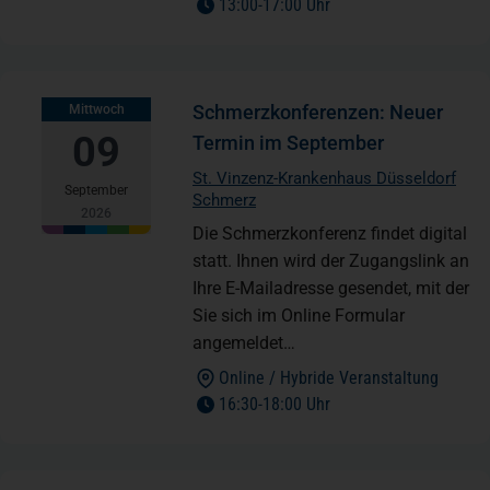
to
13:00
-
17:00 Uhr
Schmerzkonferenzen: Neuer
Mittwoch
09
Termin im September
St. Vinzenz-Krankenhaus Düsseldorf
September
Schmerz
2026
Die Schmerzkonferenz findet digital
statt. Ihnen wird der Zugangslink an
Ihre E-Mailadresse gesendet, mit der
Sie sich im Online Formular
angemeldet…
Online / Hybride Veranstaltung
to
16:30
-
18:00 Uhr