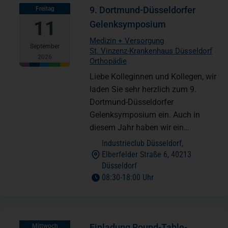
9. Dortmund-Düsseldorfer
Freitag
11
Gelenksymposium
Medizin + Versorgung
September
St. Vinzenz-Krankenhaus Düsseldorf
2026
Orthopädie
Liebe Kolleginnen und Kollegen, wir
laden Sie sehr herzlich zum 9.
Dortmund-Düsseldorfer
Gelenksymposium ein. Auch in
diesem Jahr haben wir ein…
Industrieclub Düsseldorf,
Elberfelder Straße 6, 40213
(öffnet in einem neuen Tab)
Düsseldorf
to
08:30
-
18:00 Uhr
Einladung Round-Table-
Mittwoch