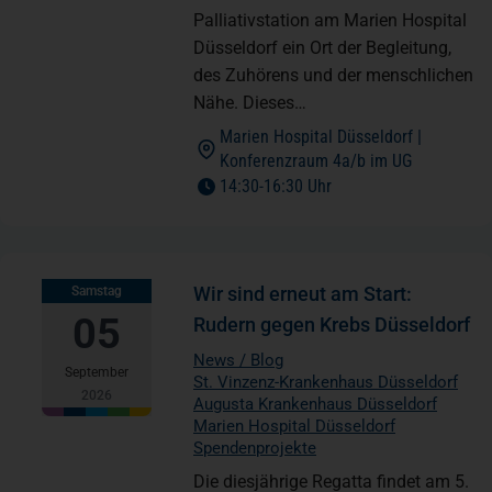
Palliativstation am Marien Hospital
Düsseldorf ein Ort der Begleitung,
des Zuhörens und der menschlichen
Nähe. Dieses…
Marien Hospital Düsseldorf |
(öffnet in 
Konferenzraum 4a/b im UG
to
14:30
-
16:30 Uhr
Wir sind erneut am Start:
Samstag
05
Rudern gegen Krebs Düsseldorf
News / Blog
September
St. Vinzenz-Krankenhaus Düsseldorf
2026
Augusta Krankenhaus Düsseldorf
Marien Hospital Düsseldorf
Spendenprojekte
Die diesjährige Regatta findet am 5.