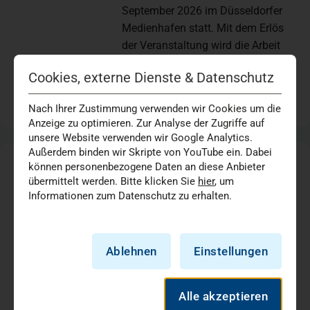
September 2026 im Düsseldorfer
Medienhafen statt. Mit dem Erlös
der Veranstaltung wird die Arbeit
der…
Cookies, externe Dienste & Datenschutz
(öffnet in ei
Medienhafen Düsseldorf
to
10:00
-
19:00 Uhr
Nach Ihrer Zustimmung verwenden wir Cookies um die
Anzeige zu optimieren. Zur Analyse der Zugriffe auf
unsere Website verwenden wir Google Analytics.
Außerdem binden wir Skripte von YouTube ein. Dabei
können personenbezogene Daten an diese Anbieter
„Kugel Café“ | Marien Hospital
Dienstag
übermittelt werden. Bitte klicken Sie
hier
, um
08
Düsseldorf
Informationen zum Datenschutz zu erhalten.
Marien Hospital Düsseldorf
September
Geburtsklinik
2026
Im „Kugel Café“ können werdende
Ablehnen
Einstellungen
Mütter regelmäßig in entspannter
Atmosphäre zusammenkommen,
Alle akzeptieren
sich austauschen und von unseren