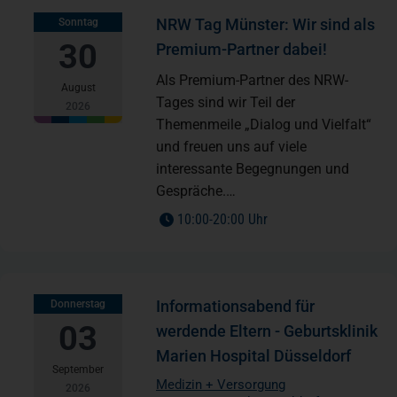
NRW Tag Münster: Wir sind als
Sonntag
30
Premium-Partner dabei!
Als Premium-Partner des NRW-
August
Tages sind wir Teil der
2026
Themenmeile „Dialog und Vielfalt“
und freuen uns auf viele
interessante Begegnungen und
Gespräche.…
to
10:00
-
20:00 Uhr
Informationsabend für
Donnerstag
03
werdende Eltern - Geburtsklinik
Marien Hospital Düsseldorf
September
Medizin + Versorgung
2026