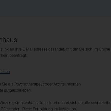
Nachhaltigkeit
Menschenrechte + Lieferkett
enhaus
gslink an Ihre E-Mailadresse gesendet, mit der Sie sich im Onlin
rhein beantragt.
(öffnet in einem neuen Tab)
Aachen
 Sie als Psychotherapeut oder Arzt teilnehmen.
te gutgeschrieben.
Vinzenz-Krankenhaus Düsseldorf richtet sich an alle schmerzth
Pflegenden. Diese Fortbildung ist kostenlos.