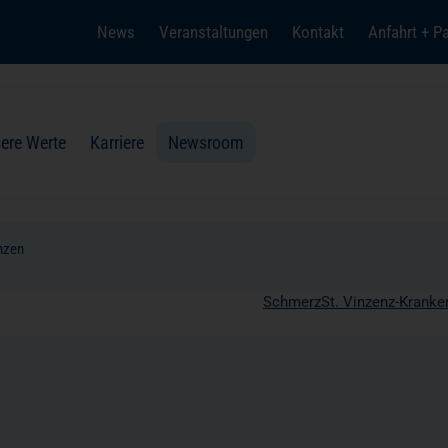
News
Veranstaltungen
Kontakt
Anfahrt + P
(öffnet in einem neuen Tab)
ere Werte
Karriere
Newsroom
nzen
Schmerz
St. Vinzenz-Krank
Einrichtungen
Pflege
Hygiene
Seelsorge
Presse
Spendenprojekte
Spenden + Helfen
Lob + Anregung
Christlichkeit in Gesundheits
Kontakt