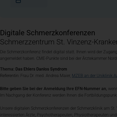
Team
Leitbild
Mediathek
GEMEINSAM WERTvoll
Digitale Schmerzkonferenzen
Schmerzzentrum St. Vinzenz-Krank
Die Schmerzkonferenz findet digital statt. Ihnen wird der Zugan
angemeldet haben. CME-Punkte sind bei der Ärztekammer Nord
Thema:
Das Ehlers Danlos Syndrom
Referentin:
Frau Dr. med. Andrea Maier,
MZEB an der Uniklinik 
Bitte geben Sie bei der Anmeldung Ihre EFN-Nummer an,
wenn
Im Nachgang der Konferenz werden Ihnen die Fortbildungspunk
Unsere digitalen Schmerzkonferenzen der Schmerzklinik am St. 
interessierten Ärzte, Psychotherapeuten, Physiotherapeuten und 