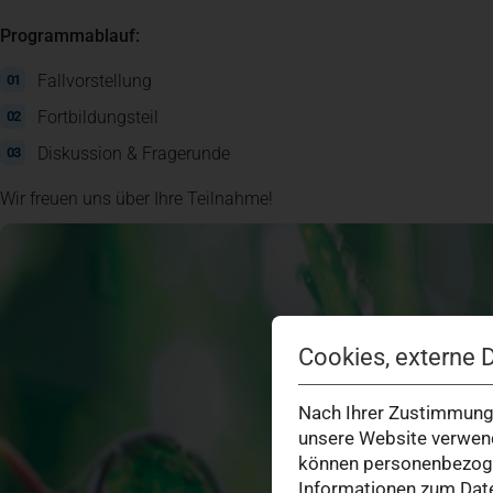
Programmablauf:
Fallvorstellung
Fortbildungsteil
Diskussion & Fragerunde
Wir freuen uns über Ihre Teilnahme!
Cookies, externe 
Nach Ihrer Zustimmung 
unsere Website verwend
können personenbezogen
Informationen zum Date