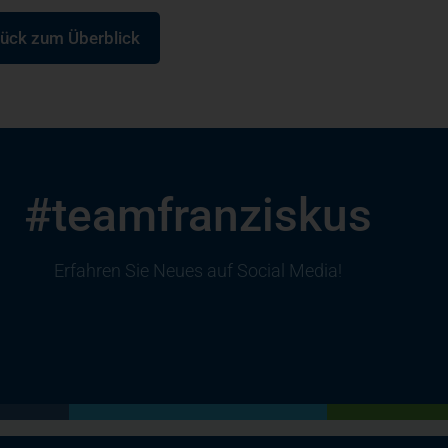
ück zum Überblick
#teamfranziskus
Erfahren Sie Neues auf Social Media!
(öffnet in einem neuen Tab)
(öffnet in einem neuen Tab)
(öffnet in einem neuen Tab)
(öffnet in einem neuen Tab)