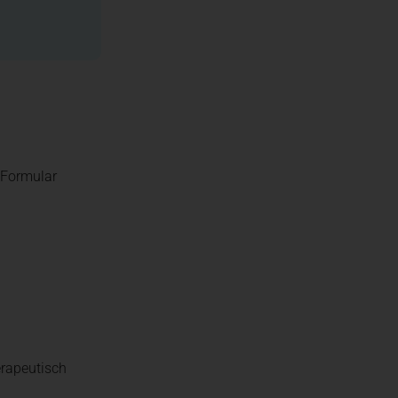
engesetz (LKSG)
e Formular
erapeutisch