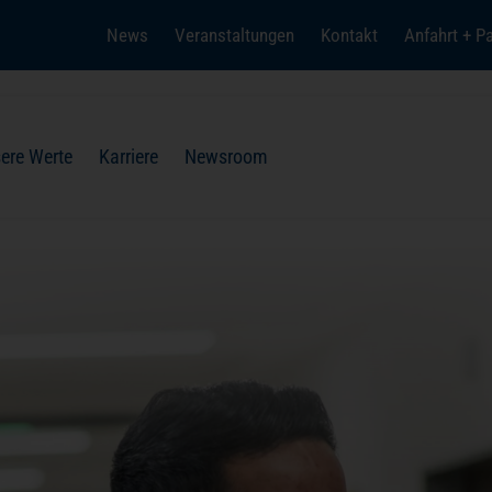
News
Veranstaltungen
Kontakt
Anfahrt + P
(öffnet in einem neuen Tab)
ere Werte
Karriere
Newsroom
Einrichtungen
Pflege
Hygiene
Seelsorge
Presse
Spendenprojekte
Spenden + Helfen
Lob + Anregung
Christlichkeit in Gesundheits
Kontakt