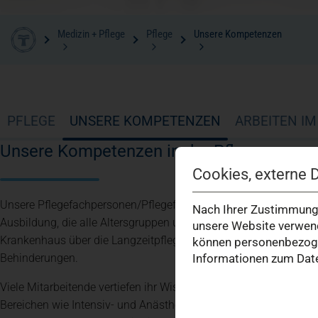
Medizin + Pflege
Pflege
Unsere Kompetenzen
PFLEGE
UNSERE KOMPETENZEN
ARBEITEN I
Unsere Kompetenzen in der Pflege
Cookies, externe 
Unsere Pflegefachpersonen/Pflegefachkräfte verfügen über eine
Nach Ihrer Zustimmung 
Ausbildung, die alle Altersgruppen und Versorgungsbereiche um
unsere Website verwend
Krankenhaus über die Langzeitpflege in der Altenhilfe bis hin 
können personenbezogen
Behinderungen.
Informationen zum Date
Viele Mitarbeitende vertiefen ihr Wissen zudem durch spezialisie
Bereichen wie Intensiv- und Anästhesiepflege, Pädiatrische Pflege,