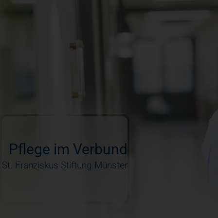
Team
Leitbild
Mediathek
GEMEINSAM WERTvoll
Pflege im Verbund
St. Franziskus Stiftung Münster