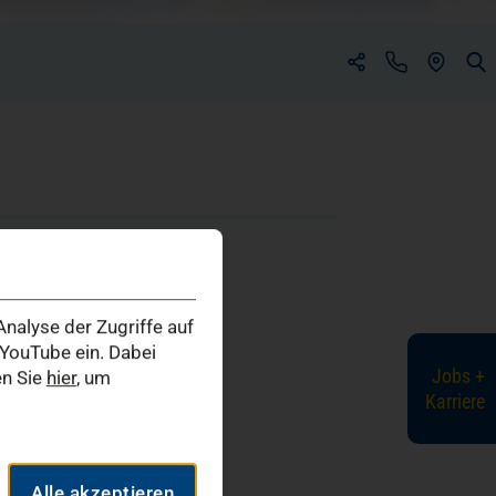
(ÖFFNET 
(öffnet in einem neuen Tab)
(öffnet in einem neuen Tab)
nalyse der Zugriffe auf
YouTube ein. Dabei
Jobs +
en Sie
hier
, um
Karriere
Alle akzeptieren