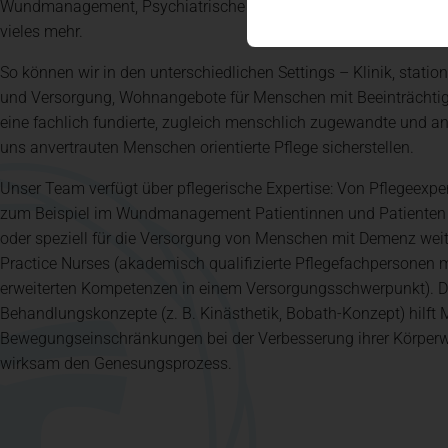
Wundmanagement, Psychiatrische Pflege oder der gerontopsyc
vieles mehr.
So können wir in den unterschiedlichen Settings – Klinik, stati
und Versorgung, Wohnangebote für Menschen mit Beeinträchti
eine fachlich fundierte, zugleich menschlich zugewandte und an
uns anvertrauten Menschen orientierte Pflege sicherstellen.
Unser Team verfügt über pflegerische Expertise: Von Pflegeexper
zum Beispiel im Wundmanagement Patientinnen und Patienten
oder speziell für die Versorgung von Menschen mit Demenz weit
Practice Nurses (akademisch qualifizierte Pflegefachpersonen 
erweiterten Kompetenzen in einem Versorgungsschwerpunkt). D
Behandlungskonzepte (z. B. Kinästhetik, Bobath-Konzept) hilft
Bewegungseinschränkungen bei der Verbesserung ihrer Körper
wirksam den Genesungsprozess.