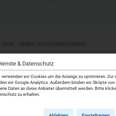
M TEAM
UNSER PFLEGEVERSTÄNDNIS
Dienste & Datenschutz
 moderne, qualitativ hochwertige
verwenden wir Cookies um die Anzeige zu optimieren. Zur A
fasst – von der Akutpflege im
en wir Google Analytics. Außerdem binden wir Skripte von 
zur Betreuung von Menschen mit
e Daten an diese Anbieter übermittelt werden. Bitte klick
nschutz zu erhalten.
rte Zusatzqualifikationen, etwa in
 Geriatrie, Palliativpflege,
Ablehnen
Einstellungen