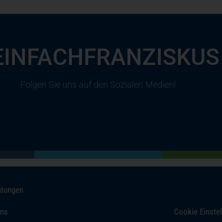
EINFACHFRANZISKUS
Folgen Sie uns auf den Sozialen Medien!
(öffnet in einem neuen Tab)
(öffnet in einem neuen Tab)
(öffnet in einem neuen Tab)
(öffnet in einem neuen Tab)
htungen
uns
Cookie Einste