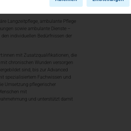
hiatrischen Versorgung und noch
onäre Langzeitpflege, ambulante Pflege
gungen sowie ambulante Dienste –
 den individuellen Bedürfnissen der
t:innen mit Zusatzqualifikationen, die
 mit chronischen Wunden versorgen
ergebildet sind, bis zur Advanced
mit spezialisiertem Fachwissen und
ie Umsetzung pflegerischer
 Menschen mit
wahrnehmung und unterstützt damit