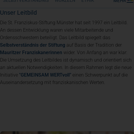
SELBSTVERSTÄNDNIS
WURZELN
ETHIK
MEHR
Unser Leitbild
Die St. Franziskus-Stiftung Münster hat seit 1997 ein Leitbild.
An dessen Entwicklung waren viele Mitarbeitende und
Ordensschwestern beteiligt. Das Leitbild spiegelt das
(öffnet in einem neuen Tab)
Selbstverständnis der Stiftung
auf Basis der Tradition der
(öffnet in einem neuen Tab)
Mauritzer Franziskanerinnen
wider. Von Anfang an war klar:
Die Umsetzung des Leitbildes ist dynamisch und orientiert sich
an aktuellen Notwendigkeiten. In diesem Rahmen legt die neue
(öffnet in einem neuen Tab)
Initiative
"GEMEINSAM WERTvoll"
einen Schwerpunkt auf die
Auseinandersetzung mit franziskanischen Werten.