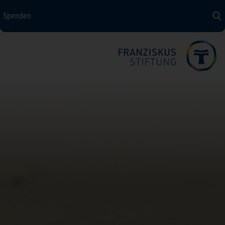
Spenden
Spenden
+ Helfen
Über uns
Medizin + Pflege
Patientensicherheit
Unsere Werte
Karriere