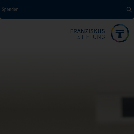
Spenden
Spenden
+ Helfen
Über uns
Medizin + Pflege
Patientensicherheit
Unsere Werte
Karriere