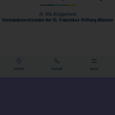
Dr. Nils Brüggemann
Vorstandsvorsitzender der St. Franziskus-Stiftung Münster
Anfahrt
Kontakt
Menü
(öffnet in einem neuen Tab)