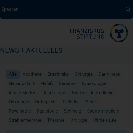
Spenden
Spenden
+ Helfen
Über uns
NEWS + AKTUELLES
Medizin + Pflege
Alle
Apotheke
Brustkrebs
Chirurgie
Darmkrebs
Patientensicherheit
Geburtsklinik
Gefäß
Geriatrie
Gynäkologie
Innere Medizin
Kardiologie
Kinder + Jugendliche
Unsere Werte
Onkologie
Orthopädie
Palliativ
Pflege
Psychiatrie
Radiologie
Schmerz
Sportorthopädie
Karriere
Strahlentherapie
Therapie
Urologie
Wirbelsäule