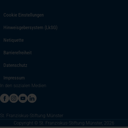
Cookie Einstellungen
(öffnet in einem neuen Tab)
Hinweisgebersystem (LkSG)
Netiquette
Barrierefreiheit
Datenschutz
Impressum
In den sozialen Medien
(öffnet in einem neuen Tab)
(öffnet in einem neuen Tab)
(öffnet in einem neuen Tab)
(öffnet in einem neuen Tab)
St. Franziskus-Stiftung Münster
Copyright © St. Franziskus-Stiftung Münster, 2026