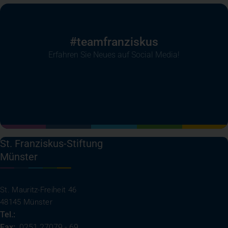
#teamfranziskus
Erfahren Sie Neues auf Social Media!
(öffnet in einem neuen Tab)
(öffnet in einem neuen Tab)
(öffnet in einem neuen Tab)
(öffnet in einem neuen T
St. Franziskus-Stiftung
Münster
St. Mauritz-Freiheit 46
48145 Münster
Tel.:
0251 27079 - 0
Fax:
0251 27079 - 69