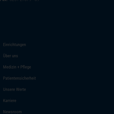
(öffnet in einem neuen Tab)
Ihre Anreise
Rufen Sie uns an
Einrichtungen
Über uns
Medizin + Pflege
Patientensicherheit
Unsere Werte
(öffnet in einem neuen Tab)
Karriere
Newsroom