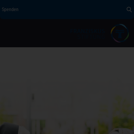
Spenden
Spenden
+ Helfen
Über uns
Medizin + Pflege
Patientensicherheit
Unsere Werte
Karriere