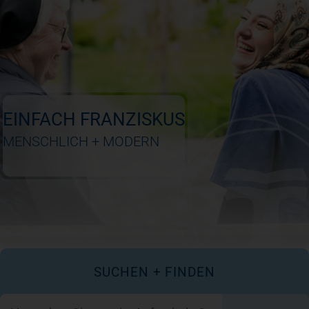
Newsroom
News
EINFACH FRANZISKUS
Veranstaltungen
MENSCHLICH + MODERN
Kontakt
Anfahrt + Parken
SUCHEN + FINDEN