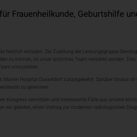
für Frauenheilkunde, Geburtshilfe un
Nachhaltigkeit
Menschenrechte + Lieferkett
ie herzlich einladen. Die Zuteilung der Leistungsgruppe Senolog
n zu können, ist unser ärztliches Team verstärkt worden. Dies b
Team vorzustellen.
as Marien Hospital Düsseldorf zurückgekehrt. Darüber hinaus ist
perateurin zu gewinnen.
 Kongress vermitteln und interessante Fälle aus unserer klinis
en wir gebeten, einen Vortrag zur modernen radiologischen Diag