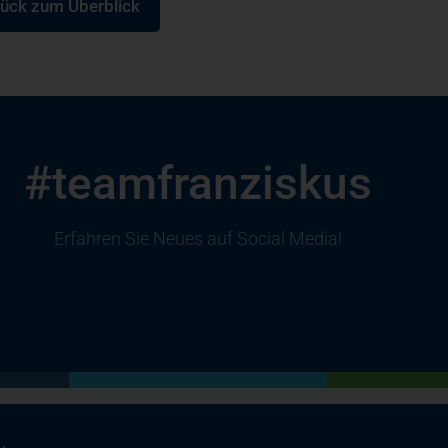
ück zum Überblick
#teamfranziskus
Erfahren Sie Neues auf Social Media!
(öffnet in einem neuen Tab)
(öffnet in einem neuen Tab)
(öffnet in einem neuen Tab)
(öffnet in einem neuen Tab)