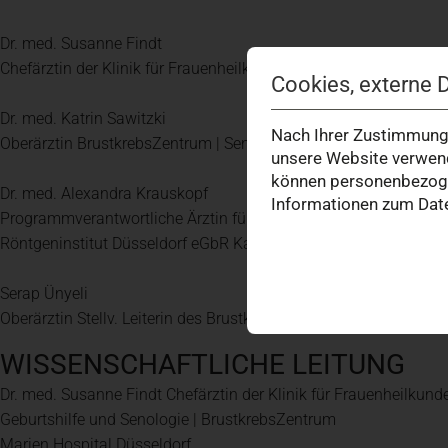
Dr. med. Susanne Findt
Chefärztin der Klinik für Frauenheilkunde, Geburtshilfe und Sen
Cookies, externe 
Dr. med. Katrin Sawitzki
Nach Ihrer Zustimmung 
Oberärztin BrustkrebsZentrum | Senologie Marien Hospital Düss
unsere Website verwend
können personenbezogen
Dr. med. Alexandra Krauskopf
Informationen zum Date
Programmverantwortliche Ärztin für das Mammografie Screenin
Röntgeninstitut Düsseldorf eGbR Kaiserwerther Str. 89, Düsseldo
Serap Ünyeli
Oberärztin Stellv. Leiterin des BrustkrebsZentrums | Senologie 
WISSENSCHAFTLICHE LEITUNG
Dr. med. Susanne Findt Chefärztin der Klinik für Frauenheilkunde
Geburtshilfe und Senologie | BrustkrebsZentrum
Marien Hospital Düsseldorf