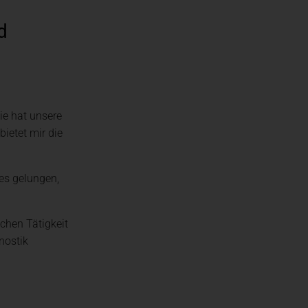
d
engesetz (LKSG)
ie hat unsere
ietet mir die
 es gelungen,
chen Tätigkeit
nostik