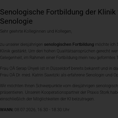
Senologische Fortbildung der Klinik 
Team
Leitbild
Mediathek
Senologie
GEMEINSAM WERTvoll
Sehr geehrte Kolleginnen und Kollegen,
zu unserer diesjährigen
senologischen Fortbildung
möchte ich S
Klinik gestärkt. Um den hohen Qualitätsansprüchen gerecht werde
Gelegenheit, im Rahmen einer Fortbildung mein neu geformtes 
Frau OÄ Serap Ünyeli ist in Düsseldorf bereits bekannt und in d
Frau OÄ Dr. med. Katrin Sawitzki als erfahrene Senologin und O
Wir möchten Ihnen Schwerpunkte vom diesjährigen senologischen
präsentieren. Unseren Kooperationspartner der Praxis Stork hab
einschließlich der Möglichkeiten der KI beizutragen.
WANN:
08.07.2026, 16.30 - 18.30 Uhr