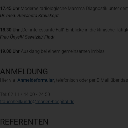
17.45 Uh
r Moderne radiologische Mamma Diagnostik unter dem
Dr. med. Alexandra Krauskopf
18.30 Uhr
„Der interessante Fall“ Einblicke in die klinische Tätigk
Frau Ünyeli/ Sawitzki/ Findt
19.00 Uhr
Ausklang bei einem gemeinsamen Imbiss
ANMELDUNG
(öffnet in einem neuen Tab)
Hier via
Anmeldeformular
, telefonisch oder per E-Mail über das
Tel: 02 11 / 44 00 - 24 50
frauenheilkunde@marien-hospital.de
REFERENTEN