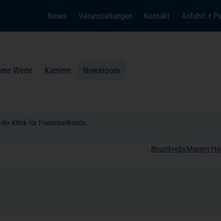
News
Veranstaltungen
Kontakt
Anfahrt + P
(öffnet in einem neuen Tab)
ere Werte
Karriere
Newsroom
der Klinik für Frauenheilkunde,…
Brustkrebs
Marien Ho
Einrichtungen
Pflege
Hygiene
Seelsorge
Presse
Spendenprojekte
Spenden + Helfen
Lob + Anregung
Christlichkeit in Gesundheits
Kontakt