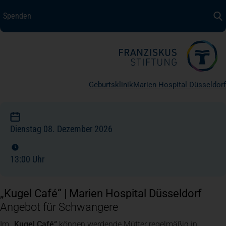
Spenden
Spenden
+ Helfen
Über uns
Geburtsklinik
Marien Hospital Düsseldorf
Medizin + Pflege
Dienstag 08. Dezember 2026
Patientensicherheit
13:00 Uhr
Unsere Werte
„Kugel Café“ | Marien Hospital Düsseldorf
Karriere
Angebot für Schwangere
Im
„Kugel Café“
können werdende Mütter regelmäßig in