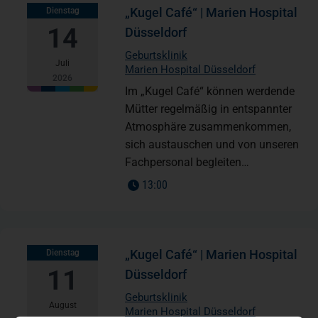
„Kugel Café“ | Marien Hospital
Dienstag
14
Düsseldorf
Geburtsklinik
Juli
Marien Hospital Düsseldorf
2026
Im „Kugel Café“ können werdende
Mütter regelmäßig in entspannter
Atmosphäre zusammenkommen,
sich austauschen und von unseren
Fachpersonal begleiten…
13:00
„Kugel Café“ | Marien Hospital
Dienstag
11
Düsseldorf
Geburtsklinik
August
Marien Hospital Düsseldorf