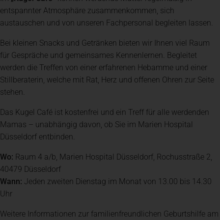
entspannter Atmosphäre zusammenkommen, sich
Newsroom
austauschen und von unseren Fachpersonal begleiten lassen.
Bei kleinen Snacks und Getränken bieten wir Ihnen viel Raum
News
für Gespräche und gemeinsames Kennenlernen. Begleitet
werden die Treffen von einer erfahrenen Hebamme und einer
Stillberaterin, welche mit Rat, Herz und offenen Ohren zur Seite
Veranstaltungen
stehen.
Das Kugel Café ist kostenfrei und ein Treff für alle werdenden
Kontakt
Mamas – unabhängig davon, ob Sie im Marien Hospital
Düsseldorf entbinden.
Wo:
Anfahrt + Parken
Raum 4 a/b, Marien Hospital Düsseldorf, Rochusstraße 2,
40479 Düsseldorf
Wann:
Jeden zweiten Dienstag im Monat von 13.00 bis 14.30
Uhr
Weitere Informationen zur familienfreundlichen Geburtshilfe am