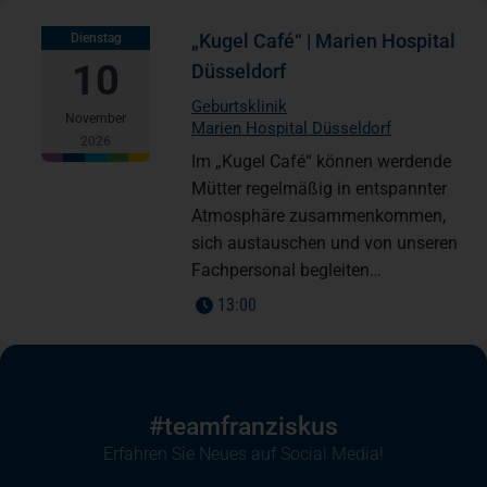
„Kugel Café“ | Marien Hospital
Dienstag
10
Düsseldorf
Geburtsklinik
November
Marien Hospital Düsseldorf
2026
Im „Kugel Café“ können werdende
Mütter regelmäßig in entspannter
Atmosphäre zusammenkommen,
sich austauschen und von unseren
Fachpersonal begleiten…
13:00
#teamfranziskus
Erfahren Sie Neues auf Social Media!