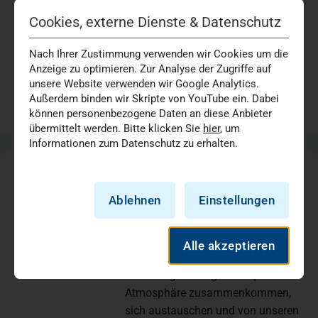
2026
Im „Kugel Café“ können werdende
Cookies, externe Dienste & Datenschutz
Mütter regelmäßig in entspannter
Atmosphäre zusammenkommen,
Nach Ihrer Zustimmung verwenden wir Cookies um die
sich austauschen und von unseren
Anzeige zu optimieren. Zur Analyse der Zugriffe auf
unsere Website verwenden wir Google Analytics.
Fachpersonal begleiten…
Außerdem binden wir Skripte von YouTube ein. Dabei
13:00
können personenbezogene Daten an diese Anbieter
übermittelt werden. Bitte klicken Sie
hier
, um
Informationen zum Datenschutz zu erhalten.
„Kugel Café“ | Marien Hospital
Dienstag
08
Düsseldorf
Ablehnen
Einstellungen
Geburtsklinik
September
Marien Hospital Düsseldorf
Alle akzeptieren
2026
Im „Kugel Café“ können werdende
Mütter regelmäßig in entspannter
Atmosphäre zusammenkommen,
sich austauschen und von unseren