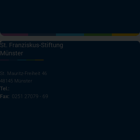
(öffnet in einem neuen Tab)
(öffnet in einem neuen Tab)
(öffnet in einem neuen Tab)
(öffnet in einem neuen T
St. Franziskus-Stiftung
Münster
St. Mauritz-Freiheit 46
48145 Münster
Tel.:
0251 27079 - 0
Fax:
0251 27079 - 69
(öffnet in einem neuen Tab)
Ihre Anreise
Rufen Sie uns an