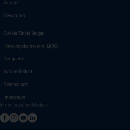
(öffnet in einem neuen Tab)
Karriere
Newsroom
Cookie Einstellungen
(öffnet in einem neuen Tab)
Hinweisgebersystem (LkSG)
Netiquette
Barrierefreiheit
Datenschutz
Impressum
In den sozialen Medien
(öffnet in einem neuen Tab)
(öffnet in einem neuen Tab)
(öffnet in einem neuen Tab)
(öffnet in einem neuen Tab)