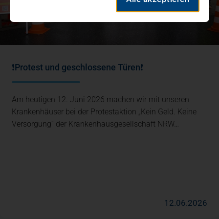
❗Protest und geschlossene Türen❗
Am heutigen 12. Juni 2026 machen wir mit unseren
Krankenhäuser bei der Protestaktion „Kein Geld. Keine
Versorgung“ der Krankenhausgesellschaft NRW…
12.06.2026