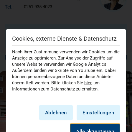
Tel.:
0251 935-4023
E-Mail schreiben
Cookies, externe Dienste & Datenschutz
Nach Ihrer Zustimmung verwenden wir Cookies um die
DAS KÖNNTE SIE AUCH INTERESSIEREN
Anzeige zu optimieren. Zur Analyse der Zugriffe auf
unsere Website verwenden wir Google Analytics.
Außerdem binden wir Skripte von YouTube ein. Dabei
können personenbezogene Daten an diese Anbieter
übermittelt werden. Bitte klicken Sie
hier
, um
Informationen zum Datenschutz zu erhalten.
Ablehnen
Einstellungen
Alle akzeptieren