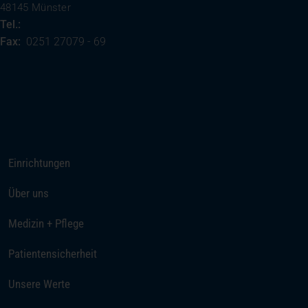
48145 Münster
Tel.:
0251 27079 - 0
Fax:
0251 27079 - 69
(öffnet in einem neuen Tab)
Ihre Anreise
Rufen Sie uns an
Einrichtungen
Über uns
Medizin + Pflege
Patientensicherheit
Unsere Werte