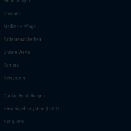
Einrichtungen
Über uns
Medizin + Pflege
Patientensicherheit
Unsere Werte
(öffnet in einem neuen Tab)
Karriere
Newsroom
Cookie Einstellungen
(öffnet in einem neuen Tab)
Hinweisgebersystem (LkSG)
Netiquette