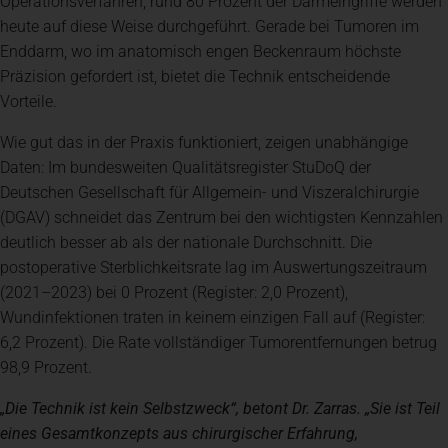
Operationsverfahren; rund 80 Prozent der Darmeingriffe werden
heute auf diese Weise durchgeführt. Gerade bei Tumoren im
Enddarm, wo im anatomisch engen Beckenraum höchste
Präzision gefordert ist, bietet die Technik entscheidende
Vorteile.
Wie gut das in der Praxis funktioniert, zeigen unabhängige
Daten: Im bundesweiten Qualitätsregister StuDoQ der
Deutschen Gesellschaft für Allgemein- und Viszeralchirurgie
(DGAV) schneidet das Zentrum bei den wichtigsten Kennzahlen
deutlich besser ab als der nationale Durchschnitt. Die
postoperative Sterblichkeitsrate lag im Auswertungszeitraum
(2021–2023) bei 0 Prozent (Register: 2,0 Prozent),
Wundinfektionen traten in keinem einzigen Fall auf (Register:
6,2 Prozent). Die Rate vollständiger Tumorentfernungen betrug
98,9 Prozent.
„Die Technik ist kein Selbstzweck“, betont Dr. Zarras. „Sie ist Teil
eines Gesamtkonzepts aus chirurgischer Erfahrung,