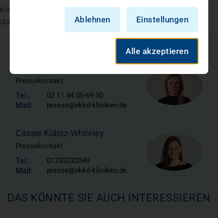
kontinuierlich im nationalen StuDoQ-Register der DGAV
Ablehnen
Einstellungen
dokumentiert und extern überprüft
Alle akzeptieren
Ihr Kontakt zur Pressestelle
Hannah Blake
Pressekontakt
Tel.:
02 11 44 00-69 30
Mail:
presse@vkkd-kliniken.de
Cassie Kübitz-Whiteley
Pressekontakt
Tel.:
01735232049
Mail:
presse@vkkd-kliniken.de
DAS KÖNNTE SIE AUCH INTERESSIEREN