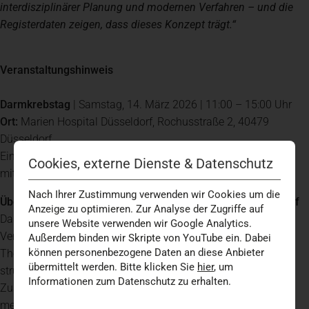
interdisziplinärer Planung und modernen Verfahren – und die
Registerdaten zeigen, dass dieses Konzept trägt.“
Veranstaltungshinweis
Darmkrebstag
| Samstag, 14. März 2026 | 11:00 – 15:00 Uhr
Ort:
Marien Hospital Düsseldorf, Rochusstraße 2, 40479
Düsseldorf
Eintritt frei | Programm und Anmeldung zur OP-Besichtigung
Cookies, externe Dienste & Datenschutz
mit OP-Roboter
Nach Ihrer Zustimmung verwenden wir Cookies um die
Über das Darmkrebszentrum am Marien Hospital Düsseldorf
Anzeige zu optimieren. Zur Analyse der Zugriffe auf
Das zertifizierte Darmkrebszentrum bietet eine umfassende
unsere Website verwenden wir Google Analytics.
Versorgung von der Vorsorge über Diagnostik und operative
Außerdem binden wir Skripte von YouTube ein. Dabei
können personenbezogene Daten an diese Anbieter
Therapie bis zur medikamentösen Behandlung und
übermittelt werden. Bitte klicken Sie
hier
, um
strukturierten Nachsorge. Grundlage ist die enge
Informationen zum Datenschutz zu erhalten.
Zusammenarbeit spezialisierter Fachbereiche nach aktuellen
medizinischen Leitlinien. Die Ergebnisqualität wird