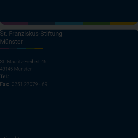
(öffnet in einem neuen Tab)
(öffnet in einem neuen Tab)
(öffnet in einem neuen Tab)
(öffnet in einem neuen T
St. Franziskus-Stiftung
Münster
St. Mauritz-Freiheit 46
48145 Münster
Tel.:
0251 27079 - 0
Fax:
0251 27079 - 69
(öffnet in einem neuen Tab)
Ihre Anreise
Rufen Sie uns an