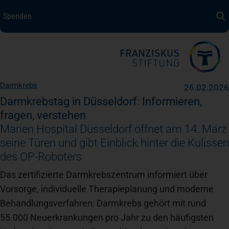
Spenden
Spenden
+ Helfen
Über uns
Darmkrebs
26.02.2026
Medizin + Pflege
Darmkrebstag in Düsseldorf: Informieren,
fragen, verstehen
Marien Hospital Düsseldorf öffnet am 14. März
Patientensicherheit
seine Türen und gibt Einblick hinter die Kulissen
des OP-Roboters
Unsere Werte
Das zertifizierte Darmkrebszentrum informiert über
Vorsorge, individuelle Therapieplanung und moderne
Behandlungsverfahren: Darmkrebs gehört mit rund
Karriere
55.000 Neuerkrankungen pro Jahr zu den häufigsten