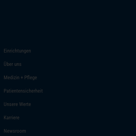
(öffnet in einem neuen Tab)
Ihre Anreise
Rufen Sie uns an
Einrichtungen
Über uns
Medizin + Pflege
Patientensicherheit
Unsere Werte
(öffnet in einem neuen Tab)
Karriere
Newsroom