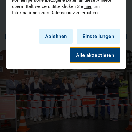
können personenbezogene Daten an diese Anbieter
Pressekontakt
übermittelt werden. Bitte klicken Sie
hier
, um
Informationen zum Datenschutz zu erhalten.
Tel.:
01735232049
Mail:
presse@vkkd-kliniken.de
DAS KÖNNTE SIE AUCH INTERESSIEREN
Ablehnen
Einstellungen
Alle akzeptieren