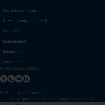
Cookie Einstellungen
(öffnet in einem neuen Tab)
Hinweisgebersystem (LkSG)
Netiquette
Barrierefreiheit
Datenschutz
Impressum
In den sozialen Medien
(öffnet in einem neuen Tab)
(öffnet in einem neuen Tab)
(öffnet in einem neuen Tab)
(öffnet in einem neuen Tab)
St. Franziskus-Stiftung Münster
Copyright © St. Franziskus-Stiftung Münster, 2026