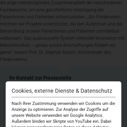
die enge interdisziplinäre Zusammenarbeit der verschiedenen
Fachbereiche, um eine ganzheitliche Versorgung der
Patientinnen und Patienten sicherzustellen. „Als Förderverein
möchten wir Projekte unterstützen, die den Aufenthalt und die
Behandlung unserer Patientinnen und Patienten unmittelbar
verbessern. Das audiovisuelle System verbindet Innovation mit
Menschlichkeit – genau solche Anschaffungen fördern wir
gerne“, betont Prof. Dr. Stephan Martin, Vorsitzender des
Fördervereins.
Ihr Kontakt zur Pressestelle
Hannah Blake
Cookies, externe Dienste & Datenschutz
Pressekontakt
Tel.:
02 11 44 00-69 30
Nach Ihrer Zustimmung verwenden wir Cookies um die
Mail:
presse@vkkd-kliniken.de
Anzeige zu optimieren. Zur Analyse der Zugriffe auf
unsere Website verwenden wir Google Analytics.
Außerdem binden wir Skripte von YouTube ein. Dabei
Cassie Kübitz-Whiteley