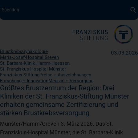
Spenden
Spenden
+ Helfen
Über uns
Brustkrebs
Gynäkologie
03.03.2026
Medizin + Pflege
Maria-Josef-Hospital Greven
St. Barbara-Klinik Hamm-Heessen
St. Franziskus-Hospital Münster
Franziskus Stiftung
Preise + Auszeichnungen
Patientensicherheit
Forschung + Innovation
Medizin + Versorgung
Größtes Brustzentrum der Region: Drei
Kliniken der St. Franziskus-Stiftung Münster
Unsere Werte
erhalten gemeinsame Zertifizierung und
stärken Brustkrebsversorgung
Karriere
Münster/Hamm/Greven 3. März 2026. Das St.
Franziskus-Hospital Münster, die St. Barbara-Klinik