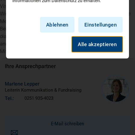
Informationen zum Datenschutz zu erhalten.
Viszeralchirurgie, Unfallchirurgie und Orthopädie,
Wirbelsäulenchirurgie, Anästhesie und Intensivmedizin, Innere
Medizin und Senologie mit Brustzentrum sowie HNO als
Ablehnen
Einstellungen
Belegabteilung. Eine radiologische Praxis mit allen
diagnostischen Verfahren ist dem Krankenhaus unmittelbar
angeschlossen. Im Maria-Josef-Hospital sind rund 500
Alle akzeptieren
Mitarbeitende beschäftigt.
Ihre Ansprechpartner
Marlene Lepper
Leiterin Kommunikation & Fundraising
Tel.:
0251 935-4023
E-Mail schreiben