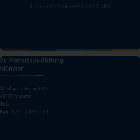
Erfahren Sie Neues auf Social Media!
(öffnet in einem neuen Tab)
(öffnet in einem neuen Tab)
(öffnet in einem neuen Tab)
(öffnet in einem neuen T
St. Franziskus-Stiftung
Münster
St. Mauritz-Freiheit 46
48145 Münster
Tel.:
0251 27079 - 0
Fax:
0251 27079 - 69
(öffnet in einem neuen Tab)
Ihre Anreise