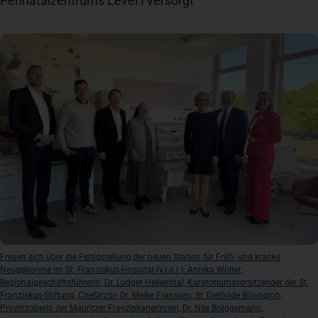
Perinatalzentrums Level I versorgt
Newsroom
News
Veranstaltungen
Kontakt
Anfahrt + Parken
Freuen sich über die Fertigstellung der neuen Station für Früh- und kranke
Neugeborene im St. Franziskus-Hospital (v.r.n.l.): Annika Wolter,
Regionalgeschäftsführerin, Dr. Ludger Hellenthal, Kuratoriumsvorsitzender der St.
Franziskus-Stiftung, Chefärztin Dr. Meike Franssen, Sr. Diethilde Bövingloh,
Provinzoberin der Mauritzer Franziskanerinnen, Dr. Nils Brüggemann,