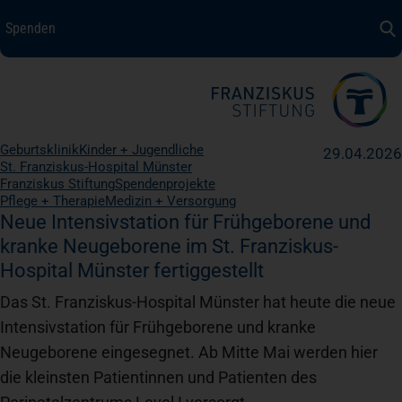
Spenden
Spenden
+ Helfen
Über uns
Geburtsklinik
Kinder + Jugendliche
29.04.2026
Medizin + Pflege
St. Franziskus-Hospital Münster
Franziskus Stiftung
Spendenprojekte
Pflege + Therapie
Medizin + Versorgung
Neue Intensivstation für Frühgeborene und
Patientensicherheit
kranke Neugeborene im St. Franziskus-
Hospital Münster fertiggestellt
Unsere Werte
Das St. Franziskus-Hospital Münster hat heute die neue
Intensivstation für Frühgeborene und kranke
Neugeborene eingesegnet. Ab Mitte Mai werden hier
Karriere
die kleinsten Patientinnen und Patienten des