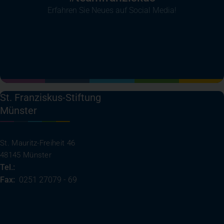
Erfahren Sie Neues auf Social Media!
(öffnet in einem neuen Tab)
(öffnet in einem neuen Tab)
(öffnet in einem neuen Tab)
(öffnet in einem neuen T
St. Franziskus-Stiftung
Münster
St. Mauritz-Freiheit 46
48145 Münster
Tel.:
0251 27079 - 0
Fax:
0251 27079 - 69
(öffnet in einem neuen Tab)
Ihre Anreise