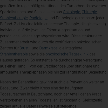
getroffen. In regelmäßig stattfindenden Tumorboards bewerten
(öffnet in einem
(öffne
Spezialistinnen und Spezialisten aus
Onkologie
,
Chirurgie
,
(öffnet in einem neuen Tab)
(öffnet in einem neuen Tab)
Strahlentherapie
,
Radiologie
und Pathologie gemeinsam jeden
Befund. Ziel ist eine leitliniengerechte Therapie, die gleichzeitig
individuell auf die jeweilige Erkrankungssituation und
persönliche Lebenslage abgestimmt wird. Diese strukturierte
Zusammenarbeit wird durch die zertifizierten onkologischen
(öffnet in einem neuen Tab)
(öffnet in einem neuen Tab)
Zentren für
Brust
– und
Darmkrebs
, die integrierte
(öffnet in einem neuen Tab)
(öffnet in 
Strahlentherapie
sowie die
onkologische Tagesklinik
des
Hauses getragen. So entsteht eine durchgängige Versorgung
aus einer Hand – von der Erstdiagnose über stationäre und
ambulante Therapiephasen bis hin zur langfristigen Begleitung.
Neben der Behandlung gewinnt auch die Prävention weiter an
Bedeutung. Zwar bleibt Krebs eine der häufigsten
Todesursachen in Deutschland, doch der Anteil der an Krebs
Verstorbenen an allen Todesfällen ist rückläufig. Gleichzeitig
zeigen aktuelle Daten Hinweise auf steigende