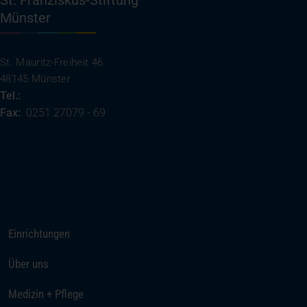
Münster
St. Mauritz-Freiheit 46
48145 Münster
Tel.:
0251 27079 - 0
Fax:
0251 27079 - 69
(öffnet in einem neuen Tab)
Ihre Anreise
Rufen Sie uns an
Einrichtungen
Über uns
Medizin + Pflege