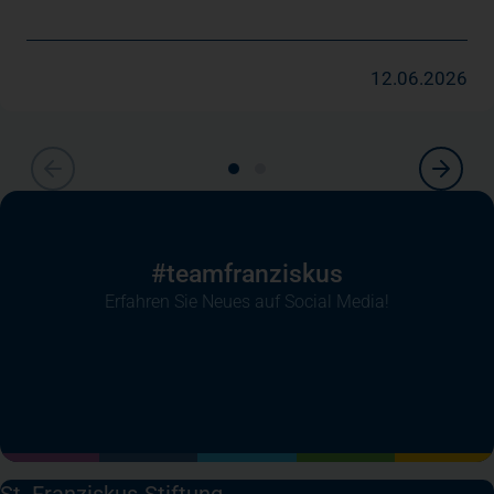
12.06.2026
#teamfranziskus
Erfahren Sie Neues auf Social Media!
(öffnet in einem neuen Tab)
(öffnet in einem neuen Tab)
(öffnet in einem neuen Tab)
(öffnet in einem neuen T
St. Franziskus-Stiftung