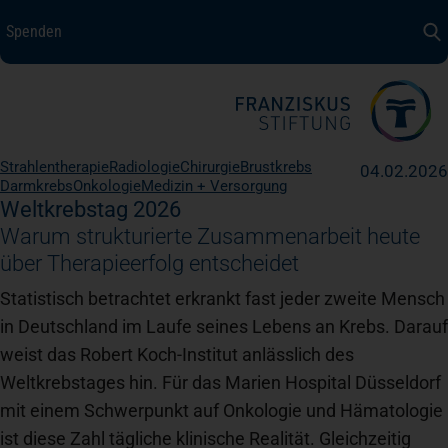
Spenden
Spenden
+ Helfen
Über uns
Strahlentherapie
Radiologie
Chirurgie
Brustkrebs
04.02.2026
Medizin + Pflege
Darmkrebs
Onkologie
Medizin + Versorgung
Weltkrebstag 2026
Warum strukturierte Zusammenarbeit heute
Patientensicherheit
über Therapieerfolg entscheidet
Statistisch betrachtet erkrankt fast jeder zweite Mensch
in Deutschland im Laufe seines Lebens an Krebs. Darauf
Unsere Werte
weist das Robert Koch-Institut anlässlich des
Weltkrebstages hin. Für das Marien Hospital Düsseldorf
Karriere
mit einem Schwerpunkt auf Onkologie und Hämatologie
ist diese Zahl tägliche klinische Realität. Gleichzeitig