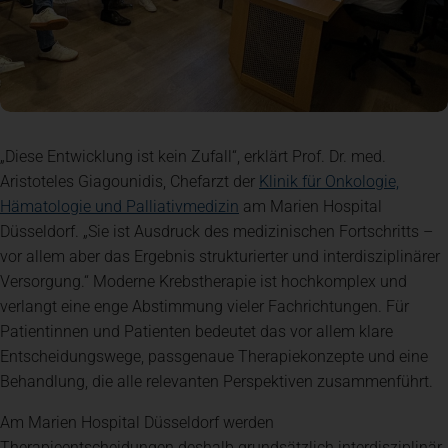
„Diese Entwicklung ist kein Zufall“, erklärt Prof. Dr. med.
Aristoteles Giagounidis, Chefarzt der
Klinik für Onkologie,
(öffnet in einem neuen Tab)
Hämatologie und Palliativmedizin
am Marien Hospital
Düsseldorf. „Sie ist Ausdruck des medizinischen Fortschritts –
vor allem aber das Ergebnis strukturierter und interdisziplinärer
Versorgung.“ Moderne Krebstherapie ist hochkomplex und
verlangt eine enge Abstimmung vieler Fachrichtungen. Für
Patientinnen und Patienten bedeutet das vor allem klare
Entscheidungswege, passgenaue Therapiekonzepte und eine
Behandlung, die alle relevanten Perspektiven zusammenführt.
Am Marien Hospital Düsseldorf werden
Therapieentscheidungen deshalb grundsätzlich interdisziplinär