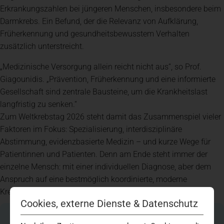
Erkrankungszahlen bei jüngeren Menschen, insbesondere beim
Darmkrebs. Ein Befund, der die Relevanz von Aufklärung,
Früherkennung und gesundheitsbewusstem Verhalten
zusätzlich unterstreicht.
„Medizinische Versorgung allein reicht nicht aus“, so Prof.
Giagounidis. „Prävention, Früherkennung und eine informierte
Gesellschaft sind zentrale Bausteine, um die Krankheitslast
langfristig zu senken.“
Zum Weltkrebstag 2026 steht damit das Zusammenspiel vieler
Faktoren im Fokus: Spezialisierung, interdisziplinäre
Abstimmung, evidenzbasierte Medizin – und kurze Wege für
Patientinnen und Patienten. Denn am Ende steht immer der
einzelne Mensch: mit einer individuellen Diagnose, aber dem
Anspruch auf eine bestmöglich koordinierte, moderne
Krebstherapie.
Cookies, externe Dienste & Datenschutz