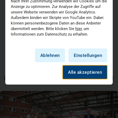
Ihr Kontakt zur Pressestelle
Nach Ihrer Zustimmung verwenden wir Cookies um die
Anzeige zu optimieren. Zur Analyse der Zugriffe auf
Hannah Blake
unsere Website verwenden wir Google Analytics.
Pressekontakt
Außerdem binden wir Skripte von YouTube ein. Dabei
Tel.:
02 11 44 00-69 30
können personenbezogene Daten an diese Anbieter
Mail:
presse@vkkd-kliniken.de
übermittelt werden. Bitte klicken Sie
hier
, um
Informationen zum Datenschutz zu erhalten.
Cassie Kübitz-Whiteley
Pressekontakt
Ablehnen
Einstellungen
Tel.:
01735232049
Mail:
presse@vkkd-kliniken.de
Alle akzeptieren
DAS KÖNNTE SIE AUCH INTERESSIEREN