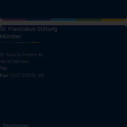
(öffnet in einem neuen Tab)
(öffnet in einem neuen Tab)
(öffnet in einem neuen Tab)
(öffnet in einem neuen T
St. Franziskus-Stiftung
Münster
St. Mauritz-Freiheit 46
48145 Münster
Tel.:
0251 27079 - 0
Fax:
0251 27079 - 69
(öffnet in einem neuen Tab)
Ihre Anreise
Rufen Sie uns an
Einrichtungen