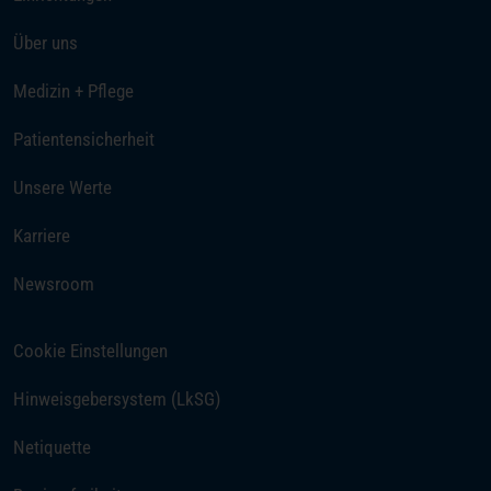
Über uns
Medizin + Pflege
Patientensicherheit
Unsere Werte
(öffnet in einem neuen Tab)
Karriere
Newsroom
Cookie Einstellungen
(öffnet in einem neuen Tab)
Hinweisgebersystem (LkSG)
Netiquette