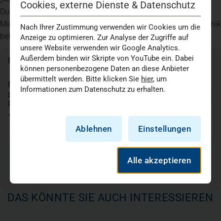
Cookies, externe Dienste & Datenschutz
Durchblutungsstörungen der Beine und der Halsschlagader.
Mehr als 4000 Patienten pro Jahr werden ambulant in der Klinik
Nach Ihrer Zustimmung verwenden wir Cookies um die
behandelt, rund 2000 stationär.
Anzeige zu optimieren. Zur Analyse der Zugriffe auf
unsere Website verwenden wir Google Analytics.
Außerdem binden wir Skripte von YouTube ein. Dabei
Ihre Ansprechpartner
können personenbezogene Daten an diese Anbieter
übermittelt werden. Bitte klicken Sie
hier
, um
Marlene Lepper
Informationen zum Datenschutz zu erhalten.
Leitung Unternehmenskommunikation
Region Münster
Tel.:
0251 935 4023
Ablehnen
Einstellungen
E-Mail schreiben
Alle akzeptieren
DAS KÖNNTE SIE AUCH INTERESSIEREN