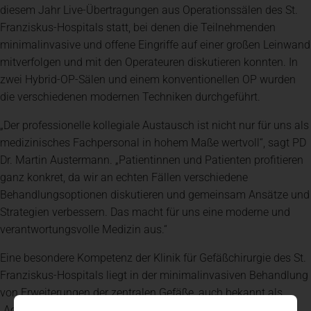
diesem Jahr Live-Übertragungen aus Operationssälen des St.
Franziskus-Hospitals statt, bei denen die Teilnehmenden
minimalinvasive und offene Eingriffe auf einer großen Leinwand
mitverfolgen und mit den Operateuren diskutieren konnten. In
zwei Hybrid-OP-Sälen und einem konventionellen OP wurden
die verschiedenen modernen Techniken durchgeführt.
„Der professionelle kollegiale Austausch ist nicht nur für uns als
medizinisches Fachpersonal in hohem Maße wertvoll“, sagt PD
Dr. Martin Austermann. „Patientinnen und Patienten profitieren
ganz konkret, da wir an echten Fällen verschiedene
Behandlungsoptionen diskutieren und gemeinsam Ansätze und
Strategien verbessern. Das macht für uns eine moderne und
verantwortungsvolle Medizin aus.“
Eine besondere Kompetenz der Klinik für Gefäßchirurgie des St.
Franziskus-Hospitals liegt in der minimalinvasiven Behandlung
von Erweiterungen der zentralen Gefäße, auch bekannt als
„Aortenaneurysma“, sowie in der Behandlung von