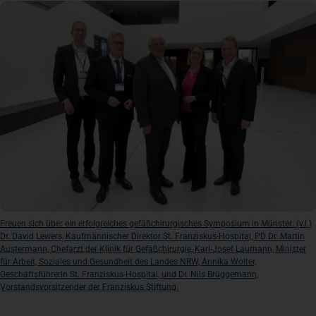
Newsroom
News
Veranstaltungen
Kontakt
Freuen sich über ein erfolgreiches gefäßchirurgisches Symposium in Münster: (v.l.)
Anfahrt + Parken
Dr. David Lewers, Kaufmännischer Direktor St. Franziskus-Hospital, PD Dr. Martin
Austermann, Chefarzt der Klinik für Gefäßchirurgie, Karl-Josef Laumann, Minister
für Arbeit, Soziales und Gesundheit des Landes NRW, Annika Wolter,
Geschäftsführerin St. Franziskus-Hospital, und Dr. Nils Brüggemann,
Vorstandsvorsitzender der Franziskus Stiftung.